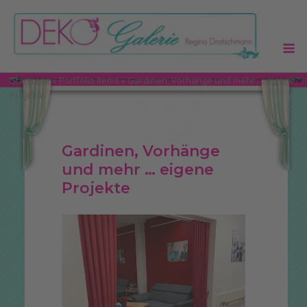
Skip
to
M
content
Startseite
»
Portfolio Items
»
Gardinen, Vorhänge und mehr … eigene
Projekte
Gardinen, Vorhänge
und mehr … eigene
Projekte