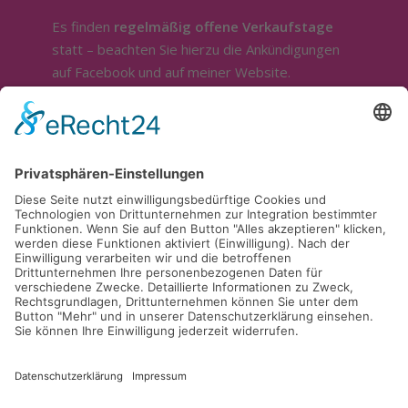
Es finden
regelmäßig offene Verkaufstage
statt – beachten Sie hierzu die Ankündigungen
auf Facebook und auf meiner Website.
Sonstige Öffnung nur nach telefonischer
Absprache.
Ich bin ganztägig im Außendienst.
Für die Beratung und Bemusterung stehe ich
sehr gerne zur Verfügung. Sie erreichen mich
telefonisch unter
0174 / 9598916
.
Kontakt