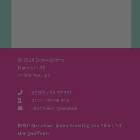
© 2026 Deko-Galerie
Hauptstr. 36
51503 Rösrath
02205 / 86 97 931
0174 / 95 98 916
info@deko-galerie.de
!NEU! Ab sofort: Jeden Samstag von 10 bis 14
Uhr geöffnet!