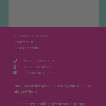
© 2026 Deko-Galerie
Hauptstr. 36
51503 Rösrath
02205 / 86 97 931
0174 / 95 98 916
info@deko-galerie.de
!NEU! Ab sofort: Jeden Samstag von 10 bis 14
Uhr geöffnet!
Es finden
regelmäßig offene Verkaufstage