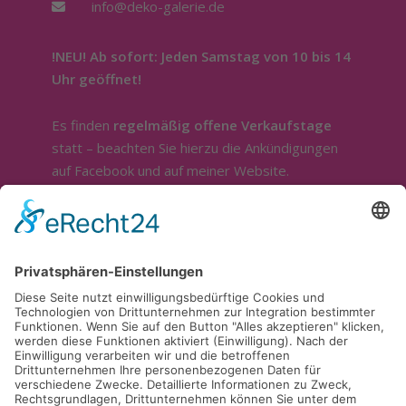
info@deko-galerie.de
!NEU! Ab sofort: Jeden Samstag von 10 bis 14
Uhr geöffnet!
Es finden
regelmäßig offene Verkaufstage
statt – beachten Sie hierzu die Ankündigungen
auf Facebook und auf meiner Website.
Sonstige Öffnung nur nach telefonischer
Absprache.
Ich bin ganztägig im Außendienst.
Für die Beratung und Bemusterung stehe ich
sehr gerne zur Verfügung. Sie erreichen mich
telefonisch unter
0174 / 9598916
.