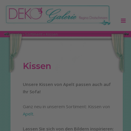
Skip
to
M
content
Startseite
»
Sortiment
»
Kissen
Kissen
Unsere Kissen von Apelt passen auch auf
Ihr Sofa!
Ganz neu in unserem Sortiment: Kissen von
Apelt
.
Lassen Sie sich von den Bildern inspirieren: