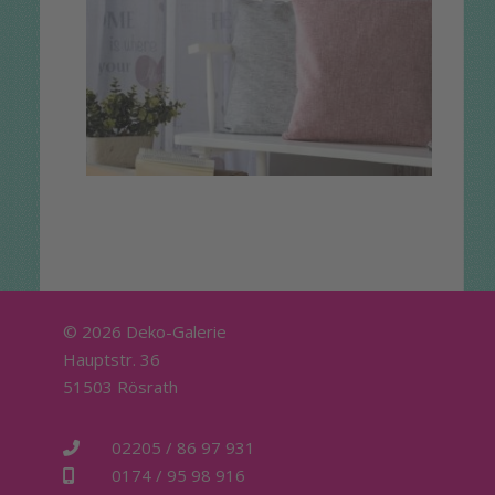
© 2026 Deko-Galerie
Hauptstr. 36
51503 Rösrath
02205 / 86 97 931
0174 / 95 98 916