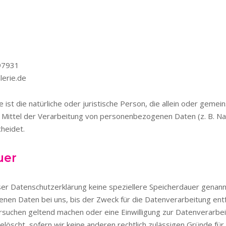
697931
lerie.de
e ist die natürliche oder juristische Person, die allein oder geme
 Mittel der Verarbeitung von personenbezogenen Daten (z. B. Na
cheidet.
uer
ser Datenschutzerklärung keine speziellere Speicherdauer genan
en Daten bei uns, bis der Zweck für die Datenverarbeitung entfä
rsuchen geltend machen oder eine Einwilligung zur Datenverarbei
löscht, sofern wir keine anderen rechtlich zulässigen Gründe für