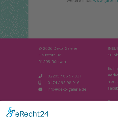
Weitere Infos:
www.garten-b
© 2026 Deko-Galerie
!NEU!
Hauptstr. 36
10 bi
51503 Rösrath
Es fi
Verk
02205 / 86 97 931
hierz
0174 / 95 98 916
Faceb
info@deko-galerie.de
Sons
telef
ganzt