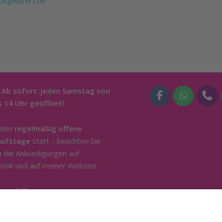
egeistert.de
 Ab sofort: Jeden Samstag von
s 14 Uhr geöffnet!
nden
regelmäßig offene
aufstage
statt – beachten Sie
u die Ankündigungen auf
ook und auf meiner Website.
tige Öffnung nur nach
onischer Absprache.
Ich bin
ägig im Außendienst. Für die