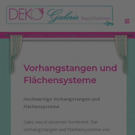
Skip
to
M
content
Startseite
»
Sortiment
»
Vorhangstangen und Flächensysteme
Vorhangstangen und
Flächensysteme
Hochwertige Vorhangstangen und
Flächensysteme
Ganz neu in unserem Sortiment: Die
Vorhangstangen und Flächensysteme von