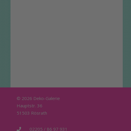
© 2026 Deko-Galerie
Hauptstr. 36
51503 Rösrath
02205 / 86 97 931