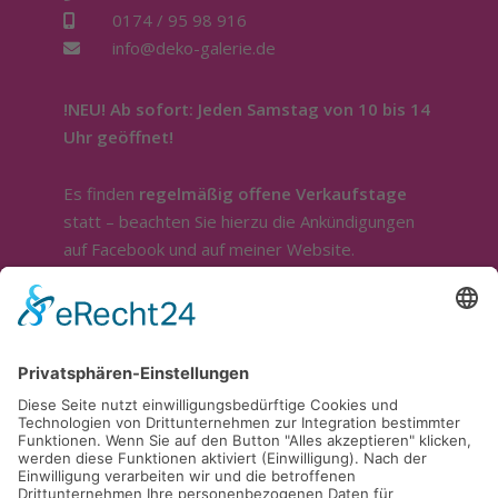
0174 / 95 98 916
info@deko-galerie.de
!NEU! Ab sofort: Jeden Samstag von 10 bis 14
Uhr geöffnet!
Es finden
regelmäßig offene Verkaufstage
statt – beachten Sie hierzu die Ankündigungen
auf Facebook und auf meiner Website.
Sonstige Öffnung nur nach telefonischer
Absprache.
Ich bin ganztägig im Außendienst.
Für die Beratung und Bemusterung stehe ich
sehr gerne zur Verfügung. Sie erreichen mich
telefonisch unter
0174 / 9598916
.