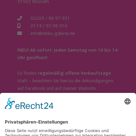
51503 Rösrath
02205 / 86 97 931
0174 / 95 98 916
info@deko-galerie.de
!NEU! Ab sofort: Jeden Samstag von 10 bis 14
Uhr geöffnet!
Es finden
regelmäßig offene Verkaufstage
statt – beachten Sie hierzu die Ankündigungen
auf Facebook und auf meiner Website.
Sonstige Öffnung nur nach telefonischer
Absprache.
Ich bin ganztägig im Außendienst.
Für die Beratung und Bemusterung stehe ich
sehr gerne zur Verfügung. Sie erreichen mich
telefonisch unter
0174 / 9598916
.