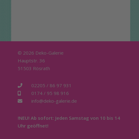
© 2026 Deko-Galerie
Hauptstr. 36
51503 Rösrath
02205 / 86 97 931
0174 / 95 98 916
info@deko-galerie.de
!NEU! Ab sofort: Jeden Samstag von 10 bis 14
Uhr geöffnet!