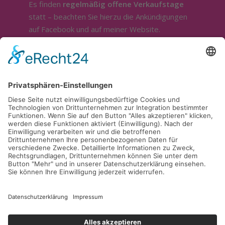
Es finden
regelmäßig offene Verkaufstage
statt – beachten Sie hierzu die Ankündigungen
auf Facebook und auf meiner Website.
Sonstige Öffnung nur nach telefonischer
Absprache.
Ich bin ganztägig im Außendienst.
Für die Beratung und Bemusterung stehe ich
sehr gerne zur Verfügung. Sie erreichen mich
telefonisch unter
0174 / 9598916
.
Kontakt