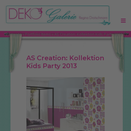
Skip
to
M
content
Startseite
»
Portfolio Items
»
AS Creation: Kollektion Kids Party 2013
AS Creation: Kollektion
Kids Party 2013