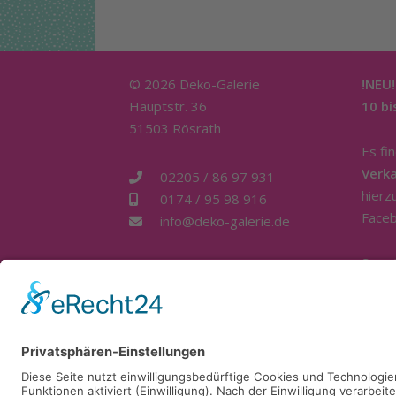
© 2026 Deko-Galerie
!NEU!
Hauptstr. 36
10 bi
51503 Rösrath
Es fi
Verk
02205 / 86 97 931
hierz
0174 / 95 98 916
Faceb
info@deko-galerie.de
Sons
telef
ganzt
Berat
sehr 
errei
/ 95