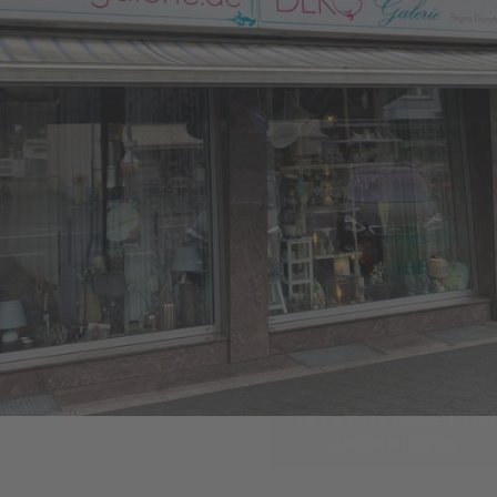
Tragen Sie sich ein und
erhalten Sie sofort
Informationen per E-mail
wenn ein neues Opening 
Deko-Galerie geplant ist
Wir senden keinen Spam! Erfahre 
in unserer
Datenschutzerklärun