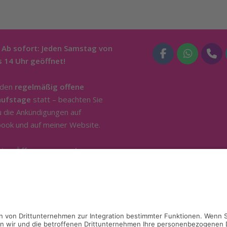
 Ab sofort: Jeden Samstag von
s 14 Uhr geöffnet!
nden
regelmäßig offene
aufstage
statt – beachten Sie
u die Ankündigungen auf
ook und auf meiner Website.
tige Öffnung nur nach
onischer Absprache.
Ich bin
ägig im Außendienst. Für die
ung und Bemusterung stehe ich
gerne zur Verfügung. Sie
chen mich telefonisch unter
0174
98916
.