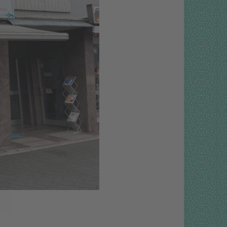
,
der
.
mehr
g
.